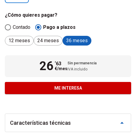
¿Cómo quieres pagar?
Contado
Pago a plazos
12
meses
24
meses
36
meses
26
‘
63
Sin permanencia
€/mes
IVA
incluido
ME INTERESA
Características técnicas